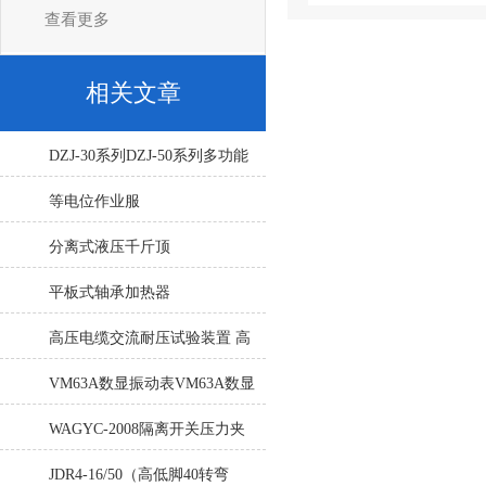
查看更多
相关文章
DZJ-30系列DZJ-50系列多功能
真空滤油机
等电位作业服
分离式液压千斤顶
平板式轴承加热器
高压电缆交流耐压试验装置 高
压电缆交流耐压试验装置
VM63A数显振动表VM63A数显
振动表
WAGYC-2008隔离开关压力夹
紧力测试仪
JDR4-16/50（高低脚40转弯