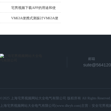
（双电刷））多极管式宅男视
宅男视频下载APP的用途和使
频下载APP
用寿命
VM63A便携式测振计VM63A便
携式测振计
邮箱
sute@564120
©2025 上海宅男视频网站大全电气有限公司 版权所有 All Rights Reserved.
上海宅男视频网站大全电气有限公司(www.dhryb.com)主营：安全