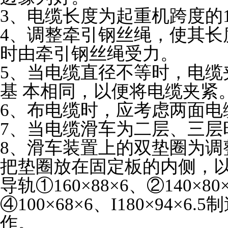
3
、电缆长度为起重机跨度的
4
、调整牵引钢丝绳，使其
时由牵引钢丝绳受力。
5
、当电缆直径不等时，电
基
本相同，以便将电缆夹紧
6
、布电缆时，应考虑两
7
、当电缆滑车为二层、三层
8
、滑车装置上的双垫圈为调整垫
把垫圈放在固定板的内侧，
导轨①
160
×
88
×
6
、②
140
×
80
④
100
×
68
×
6
、
I180
×
94
×
6.5
制造
作。