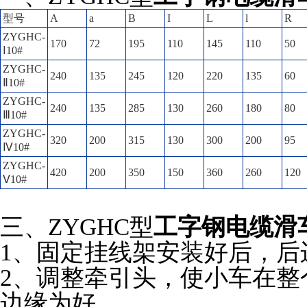
型号
A
a
B
I
L
l
R
ZYGHC-
170
72
195
110
145
110
50
Ⅰ10#
ZYGHC-
240
135
245
120
220
135
60
Ⅱ10#
ZYGHC-
240
135
285
130
260
180
80
Ⅲ10#
ZYGHC-
320
200
315
130
300
200
95
Ⅳ10#
ZYGHC-
420
200
350
150
360
260
120
Ⅴ10#
三、ZYGHC型
工字钢电缆滑
1
、固定挂线架安装好后，
2
、调整牵引头，使小
边缘为好。