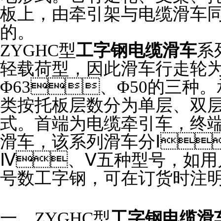
板上，由牵引架与电缆滑车
的。
ZYGHC型
工字钢电缆滑车
系
轻载荷型，因此滑车行走轮为
Φ63、Φ50的三种
类按托板层数分为单层、双层
式。首端为电缆牵引车，
滑车，该系列滑车分Ⅰ
Ⅳ、Ⅴ五种型号，如用户采用12
号数工字钢，可在订货时注明
一、ZYGHC型
工字钢电缆滑