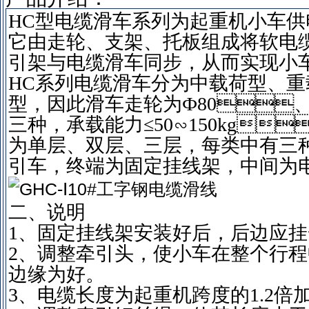
HC型电缆滑车系列为起重机小车供电
它由走轮、支架、托板组成将软
引架与电缆滑车同步，从而实现小车
HC系列电缆滑车分为中载荷型、重载
型，因此滑车走轮为Ф80、
三种，承载能力≤50∽150kg
为单层、双层、三层，每类中有
引车，终端为固定挂线架，中间为电缆滑
二、说明
1、固定挂线架安装好后，后边应挂
2、调整牵引头，使小车在
边缘为好。
3、电缆长度为起重机跨度的1.2倍加8米